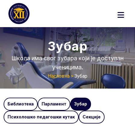
Skip
to
content
Зубар
Школа има свог зубара који је доступан
ученицима.
Насловна >
Зубар
Библиотека
Парламент
Зубар
Психолошко педагошки кутак
Секције