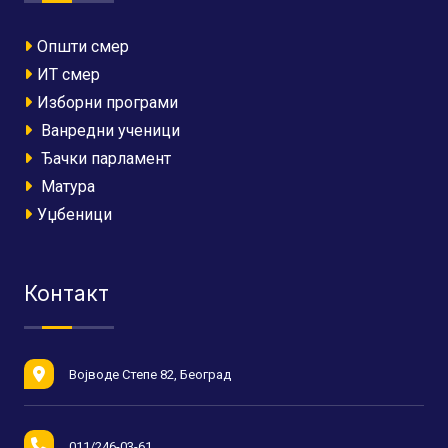
Општи смер
ИТ смер
Изборни програми
Ванредни ученици
Ђачки парламент
Матура
Уџбеници
Контакт
Војводе Степе 82, Београд
011/246-03-61