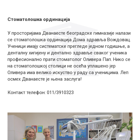
Стоматолошка ординација
У просторијама Дванаесте београдске гимназије налази
се стоматолошка ординација Дома здравља Вождовац.
Ученици имају систематске прегледе једном годишње, а
денталну хигијену и дентално здравље сваког ученика
професионално прати стоматолог Оливера Пап. Нико се
на стоматолошкој столици не осећа уплашено јер
Оливера има велико искуство у раду са ученицима. Леп
осмех Дванаесте је њена заслуга!
Контакт телефон: 011/3910323