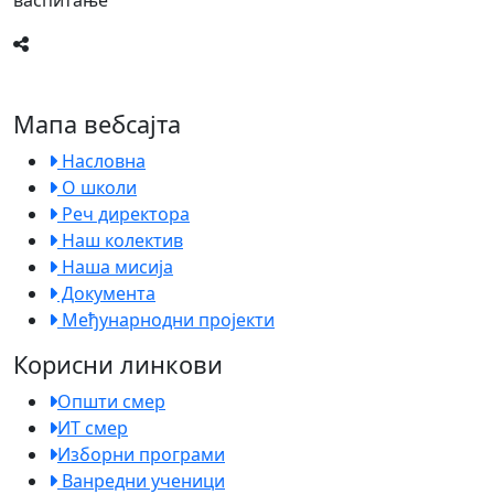
васпитање
Мапа вебсајта
Насловна
О школи
Реч директора
Наш колектив
Наша мисија
Документа
Међунарнодни пројекти
Корисни линкови
Општи смер
ИТ смер
Изборни програми
Ванредни ученици