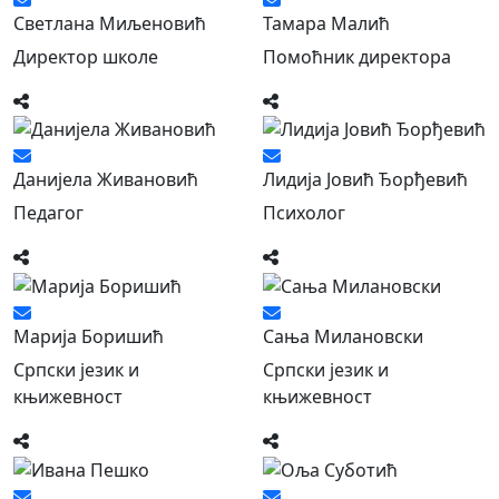
Светлана Миљеновић
Тамара Малић
Директор школе
Помоћник директора
Данијела Живановић
Лидија Јовић Ђорђевић
Педагог
Психолог
Марија Боришић
Сања Милановски
Српски језик и
Српски језик и
књижевност
књижевност