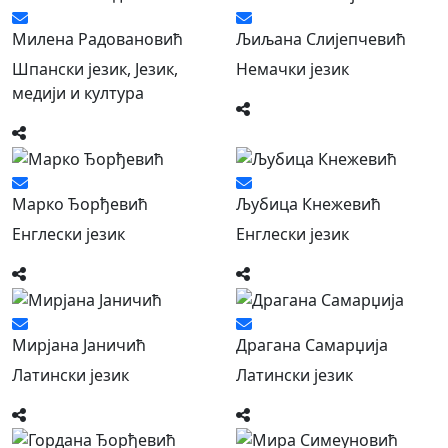
Милена Радовановић
Љиљана Слијепчевић
Шпански језик, Језик,
Немачки језик
медији и култура
Марко Ђорђевић
Љубица Кнежевић
Енглески језик
Енглески језик
Мирјана Јаничић
Драгана Самарџија
Латински језик
Латински језик