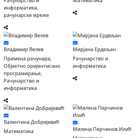
Рачунарство и
Математика
информатика,
рачунарске мреже
Владимир Велев
Мирјана Ердељан
Примена рачунара,
Рачунарство и
Објeктно оријентисано
информатика
програмирање,
Рачунарство и
информатика
Валентина Добријевић
Милена Перчинов Илић
Математика