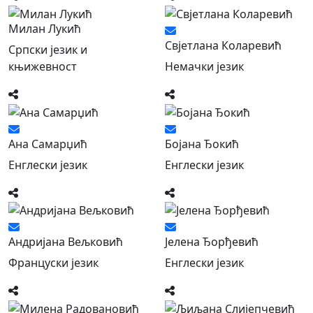
Милан Лукић
Свјетлана Коларевић
Српски језик и
књижевност
Немачки језик
Ана Самарџић
Бојана Ђокић
Енглески језик
Енглески језик
Андријана Вељковић
Јелена Ђорђевић
Француски језик
Енглески језик