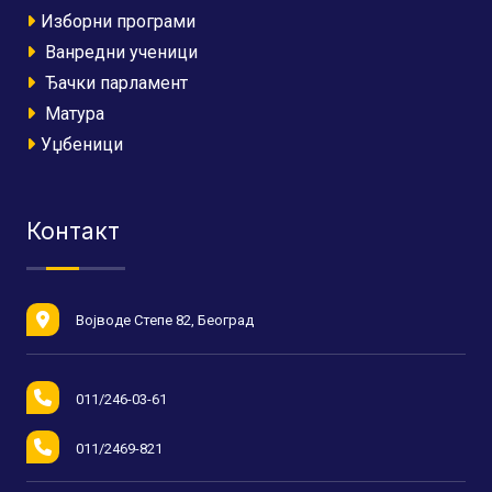
Изборни програми
Ванредни ученици
Ђачки парламент
Матура
Уџбеници
Контакт
Војводе Степе 82, Београд
011/246-03-61
011/2469-821