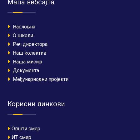
Мапа вебсајта
Насловна
О школи
Реч директора
Наш колектив
Наша мисија
Документа
Међунарнодни пројекти
Корисни линкови
Општи смер
ИТ смер