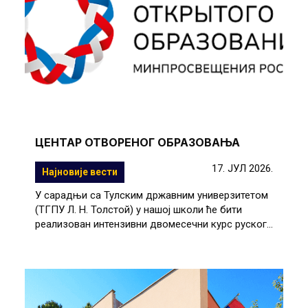
ЦЕНТАР ОТВОРЕНОГ ОБРАЗОВАЊА
17. ЈУЛ 2026.
Најновије вести
У сарадњи са Тулским државним универзитетом
(ТГПУ Л. Н. Толстой) у нашој школи ће бити
реализован интензивни двомесечни курс руског...