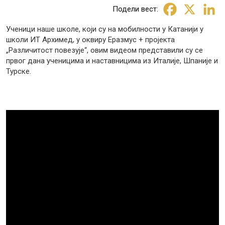
Подели вест:
Ученици наше школе, који су на мобилности у Катанији у
школи ИТ Архимед, у оквиру Еразмус + пројекта
„Различитост повезује“, овим видеом представили су се
првог дана ученицима и наставницима из Италије, Шпаније и
Турске.