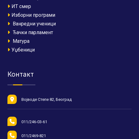
ИТ смер
Изборни програми
Ванредни ученици
Ђачки парламент
Матура
Уџбеници
Контакт
Војводе Степе 82, Београд
011/246-03-61
011/2469-821