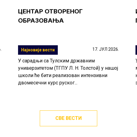
ЦЕНТАР ОТВОРЕНОГ
ОБРАЗОВАЊА
.
17. ЈУЛ 2026.
Најновије вести
У сарадњи са Тулским државним
универзитетом (ТГПУ Л. Н. Толстой) у нашој
школи ће бити реализован интензивни
двомесечни курс руског...
СВЕ ВЕСТИ