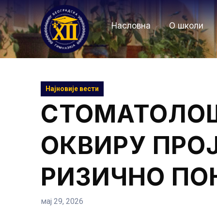
Skip
to
Насловна
О школи
content
Најновије вести
СТОМАТОЛОШ
ОКВИРУ ПРО
РИЗИЧНО П
мај 29, 2026