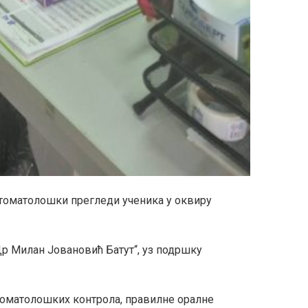
стоматолошки прегледи ученика у оквиру
Др Милан Јовановић Батут“
, уз подршку
 стоматолошких контрола, правилне оралне