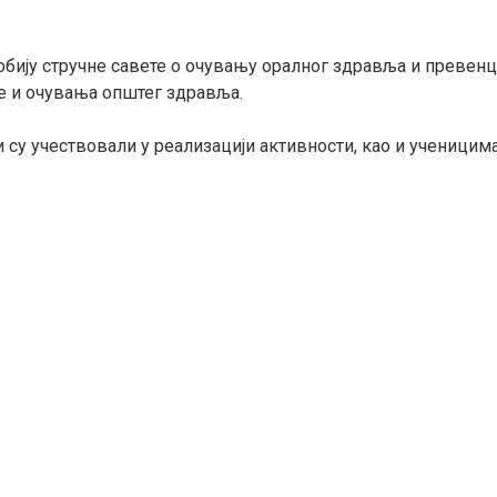
бију стручне савете о очувању оралног здравља и превенци
е и очувања општег здравља.
су учествовали у реализацији активности, као и ученицима