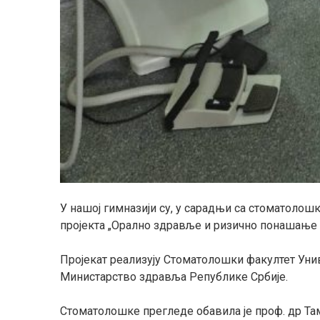
У нашој гимназији су, у сарадњи са стоматол
пројекта „Орално здравље и ризично понашање 
Пројекат реализују
Стоматолошки факултет Унив
Министарство здравља Републике Србије
.
Стоматолошке прегледе обавила је
проф. др Та