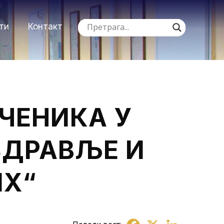
ти
Контакт
ЧЕНИКА У
ЗДРАВЉЕ И
Х“