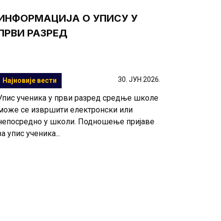
ИНФОРМАЦИЈА О УПИСУ У
ПРВИ РАЗРЕД
30. ЈУН 2026.
Најновије вести
Упис ученика у први разред средње школе
може се извршити електронски или
непосредно у школи. Подношење пријаве
за упис ученика...