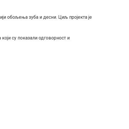
ји обољења зуба и десни. Циљ пројекта је
 који су показали одговорност и