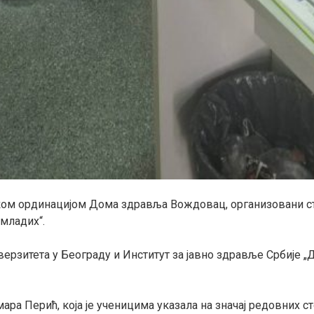
ошком ординацијом Дома здравља Вождовац, организовани 
младих“.
ерзитета у Београду
и
Институт за јавно здравље Србије „
мара Перић
, која је ученицима указала на значај редовних