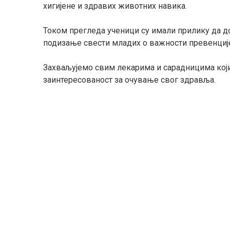
хигијене и здравих животних навика.
Током прегледа ученици су имали прилику да до
подизање свести младих о важности превенциј
Захваљујемо свим лекарима и сарадницима који 
заинтересованост за очување свог здравља.