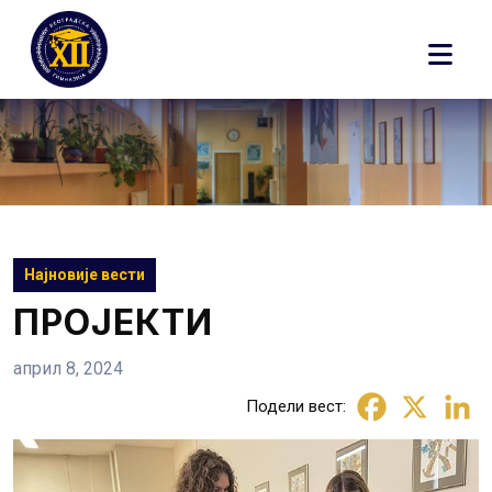
Skip
to
content
Најновије вести
ПРОЈЕКТИ
април 8, 2024
Подели вест: