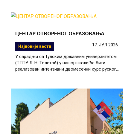
ЦЕНТАР ОТВОРЕНОГ ОБРАЗОВАЊА
17. ЈУЛ 2026.
Најновије вести
У сарадњи са Тулским државним универзитетом
(ТГПУ Л. Н. Толстой) у нашој школи ће бити
реализован интензивни двомесечни курс руског...