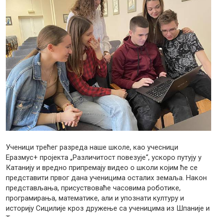
Ученици трећег разреда наше школе, као учесници
Еразмус+ пројекта „Различитост повезује“, ускоро путују у
Катанију и вредно припремају видео о школи којим ће се
представити првог дана ученицима осталих земаља. Након
представљања, присуствоваће часовима роботике,
програмирања, математике, али и упознати културу и
историју Сицилије кроз дружење са ученицима из Шпаније и