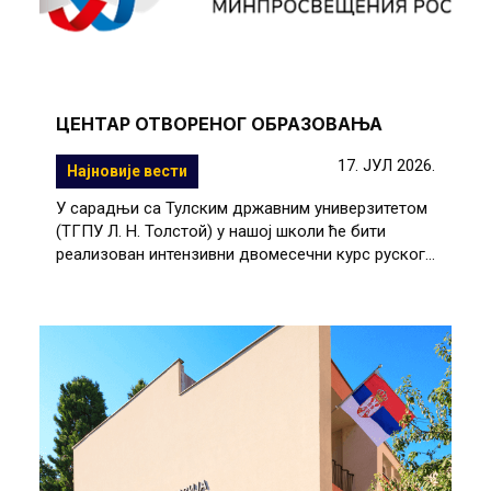
ЦЕНТАР ОТВОРЕНОГ ОБРАЗОВАЊА
17. ЈУЛ 2026.
Најновије вести
У сарадњи са Тулским државним универзитетом
(ТГПУ Л. Н. Толстой) у нашој школи ће бити
реализован интензивни двомесечни курс руског...