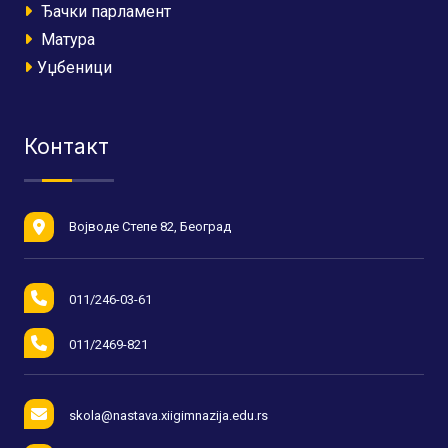
Ђачки парламент
Матура
Уџбеници
Контакт
Војводе Степе 82, Београд
011/246-03-61
011/2469-821
skola@nastava.xiigimnazija.edu.rs